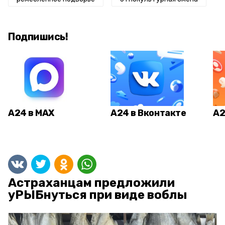
Подпишись!
А24 в MAX
А24 в Вконтакте
А2
Астраханцам предложили
уРЫБнуться при виде воблы