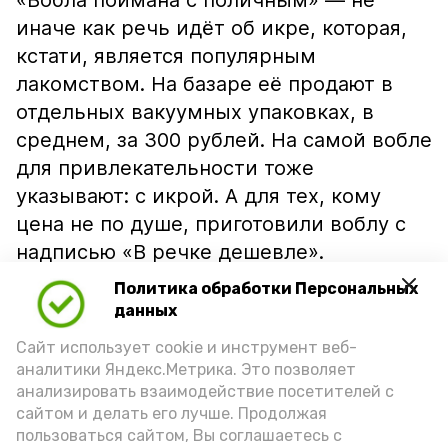
«Вобла поймана с поличным» — не
иначе как речь идёт об икре, которая,
кстати, является популярным
лакомством. На базаре её продают в
отдельных вакуумных упаковках, в
среднем, за 300 рублей. На самой вобле
для привлекательности тоже
указывают: с икрой. А для тех, кому
цена не по душе, приготовили воблу с
надписью «В речке дешевле».
Политика обработки Персональных
данных
Сайт использует cookie и инструмент веб-
аналитики Яндекс.Метрика. Это позволяет
анализировать взаимодействие посетителей с
сайтом и делать его лучше. Продолжая
пользоваться сайтом, Вы соглашаетесь с