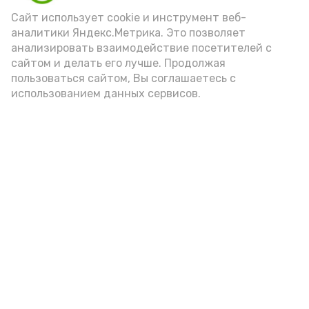
Сайт использует cookie и инструмент веб-
аналитики Яндекс.Метрика. Это позволяет
В Приволжском районе состоялся
анализировать взаимодействие посетителей с
фестиваль ГТО среди трудовых
сайтом и делать его лучше. Продолжая
коллективов
пользоваться сайтом, Вы соглашаетесь с
7 апреля , 10:58
Спорт
использованием данных сервисов.
Приволжские футболисты завоевывают
новые награды
3 апреля , 14:13
Спорт
Астраханцы стали призёрами
первенства России по армейскому
рукопашному бою
31 марта , 13:02
Спорт
Юные жители Приволжского района
продолжают достигать успехов в
спорте