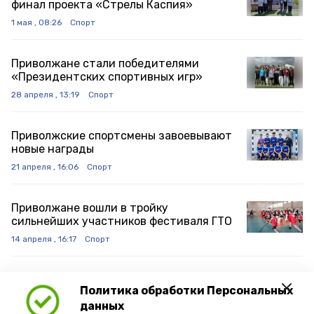
финал проекта «Стрелы Каспия»
1 мая , 08:26
Спорт
Приволжане стали победителями
«Президентских спортивных игр»
28 апреля , 13:19
Спорт
Приволжские спортсмены завоевывают
новые награды
21 апреля , 16:06
Спорт
Приволжане вошли в тройку
сильнейших участников фестиваля ГТО
14 апреля , 16:17
Спорт
Приволжане стали участниками
Политика обработки Персональных
областного легкоатлетического кросса
данных
14 апреля , 12:43
Спорт