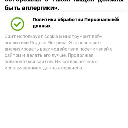
быть аллергики».
Политика обработки Персональных
Для взрослого человека безопасной
данных
порцией икры считается 30-50 граммов
(2-3 ложки). При этом следует обратить
Сайт использует cookie и инструмент веб-
аналитики Яндекс.Метрика. Это позволяет
внимание на хлеб, с которым она
анализировать взаимодействие посетителей с
подаётся: лучше выбирать
сайтом и делать его лучше. Продолжая
цельнозерновой, с мукой грубого
пользоваться сайтом, Вы соглашаетесь с
использованием данных сервисов.
помола. Есть икру следует в первой
половине дня. Кстати, полезнее для
здоровья сопроводить такой бутерброд
сочными овощами, свежей зеленью и
отварным яйцом.