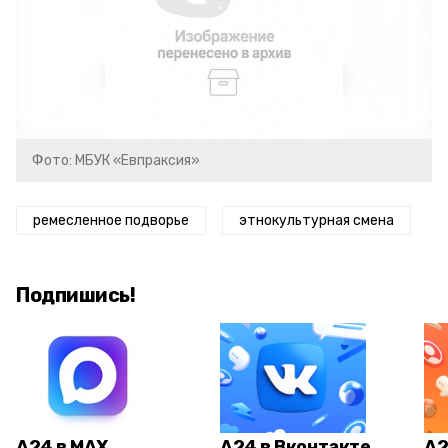
Фото: МБУК «Евпраксия»
ремесленное подворье
этнокультурная смена
Подпишись!
А24 в MAX
А24 в Вконтакте
А2