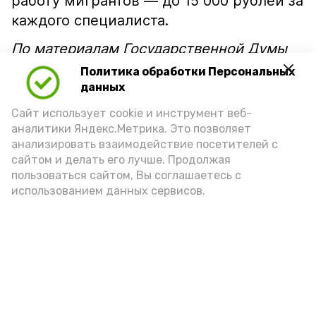
работу мигрантов — до 15 000 рублей за
каждого специалиста.
По материалам Государственной Думы
РФ
Политика обработки Персональных
данных
Подпишись!
Сайт использует cookie и инструмент веб-
аналитики Яндекс.Метрика. Это позволяет
анализировать взаимодействие посетителей с
сайтом и делать его лучше. Продолжая
пользоваться сайтом, Вы соглашаетесь с
использованием данных сервисов.
А24 в MAX
А24 в Вконтакте
А2
В Приволжском районе проходят