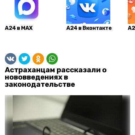
А24 в MAX
А24 в Вконтакте
А2
Астраханцам рассказали о
нововведениях в
законодательстве