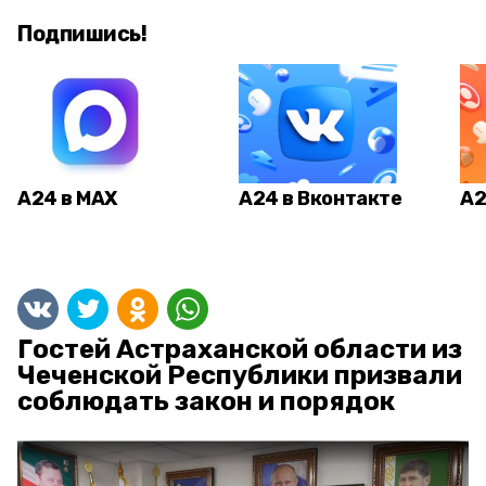
Подпишись!
А24 в MAX
А24 в Вконтакте
А2
Гостей Астраханской области из
Чеченской Республики призвали
соблюдать закон и порядок