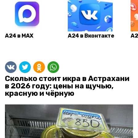
А24 в MAX
А24 в Вконтакте
А2
Сколько стоит икра в Астрахани
в 2026 году: цены на щучью,
красную и чёрную