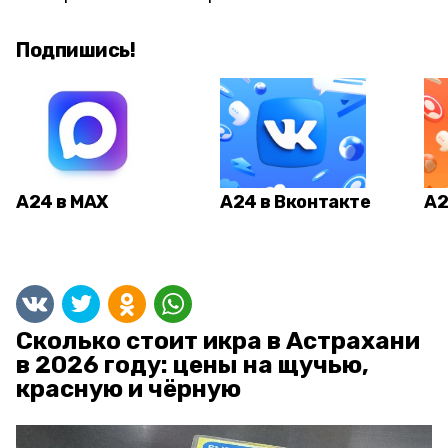
Подпишись!
А24 в MAX
А24 в Вконтакте
А2
Сколько стоит икра в Астрахани
в 2026 году: цены на щучью,
красную и чёрную