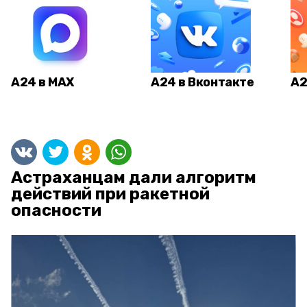
А24 в MAX
А24 в Вконтакте
А2
Астраханцам дали алгоритм
действий при ракетной
опасности