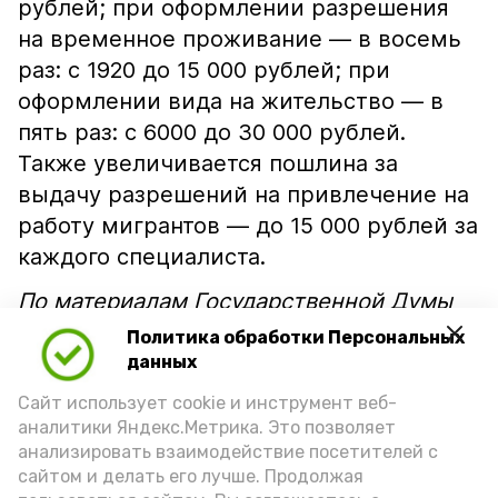
рублей; при оформлении разрешения
на временное проживание — в восемь
раз: с 1920 до 15 000 рублей; при
оформлении вида на жительство — в
пять раз: с 6000 до 30 000 рублей.
Также увеличивается пошлина за
выдачу разрешений на привлечение на
работу мигрантов — до 15 000 рублей за
каждого специалиста.
По материалам Государственной Думы
РФ
Политика обработки Персональных
данных
Подпишись!
Сайт использует cookie и инструмент веб-
аналитики Яндекс.Метрика. Это позволяет
анализировать взаимодействие посетителей с
сайтом и делать его лучше. Продолжая