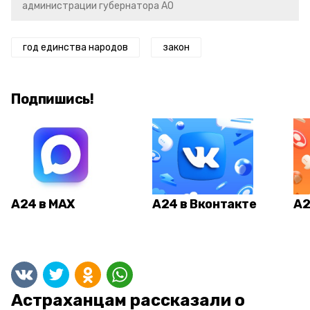
администрации губернатора АО
год единства народов
закон
Подпишись!
А24 в MAX
А24 в Вконтакте
А2
Астраханцам рассказали о