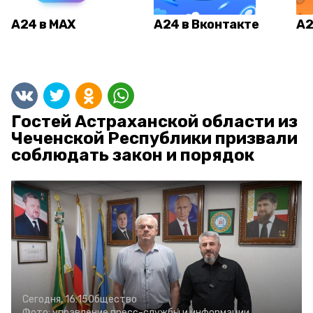
А24 в MAX
А24 в Вконтакте
А2
Гостей Астраханской области из
Чеченской Республики призвали
соблюдать закон и порядок
Сегодня, 16:15
Общество
Фото:
управление пресс-службы и информации