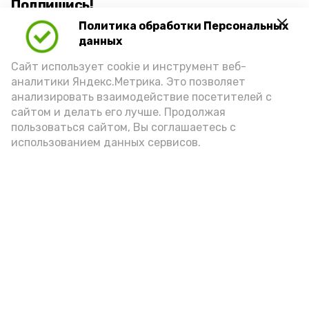
Подпишись!
Политика обработки Персональных
данных
Сайт использует cookie и инструмент веб-
аналитики Яндекс.Метрика. Это позволяет
анализировать взаимодействие посетителей с
А24 в MAX
А24 в Вконтакте
А2
сайтом и делать его лучше. Продолжая
пользоваться сайтом, Вы соглашаетесь с
использованием данных сервисов.
В Приволжском районе проходят
встречи, посвященные
безопасности детей