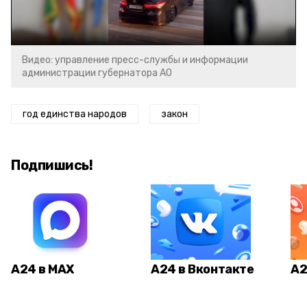
Video
Видео: управление пресс-службы и информации
администрации губернатора АО
год единства народов
закон
Подпишись!
А24 в MAX
А24 в Вконтакте
А2