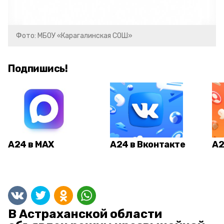
Фото: МБОУ «Карагалинская СОШ»
Подпишись!
А24 в MAX
А24 в Вконтакте
А2
В Астраханской области