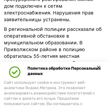
дом подключен к сетям
электроснабжения. Нарушения прав
заявительницы устранены.
В региональной полиции рассказали об
оперативной обстановке в
муниципальном образовании. В
Приволжском районе в полицию
обратилась 55-летняя местная
жительница с заявлением об угоне
Политика обработки Персональных
принадлежащего ей автомобиля.
данных
Женщина сообщила, что её 31-летний
Сайт использует cookie и инструмент веб-
сын похитил ключи от автомобиля из её
аналитики Яндекс.Метрика. Это позволяет
сумки и неправомерно завладел
анализировать взаимодействие посетителей с
транспортным средством. Проводится
сайтом и делать его лучше. Продолжая
процессуальная проверка.
пользоваться сайтом, Вы соглашаетесь с