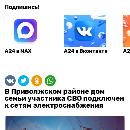
Подпишись!
А24 в MAX
А24 в Вконтакте
А2
В Приволжском районе дом
семьи участника СВО подключен
к сетям электроснабжения