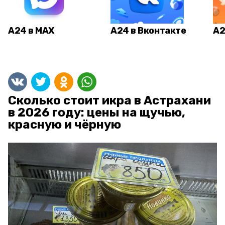
А24 в MAX
А24 в Вконтакте
А2
Сколько стоит икра в Астрахани
в 2026 году: цены на щучью,
красную и чёрную