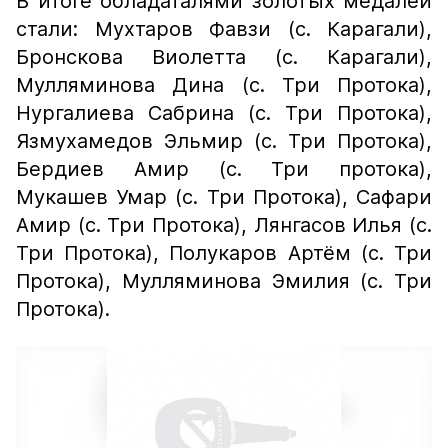
В итоге обладаталями золотых медалей
стали: Мухтаров Фавзи (с. Карагали),
Бронскова Виолетта (с. Карагали),
Мулляминова Дина (с. Три Протока),
Нургалиева Сабрина (с. Три Протока),
Язмухамедов Эльмир (с. Три Протока),
Бердиев Амир (с. Три протока),
Мукашев Умар (с. Три Протока), Сафари
Амир (с. Три Протока), Лянгасов Илья (с.
Три Протока), Полукаров Артём (с. Три
Протока), Мулляминова Эмилия (с. Три
Протока).