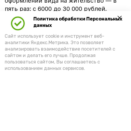
оформлении вида на жительство — в
пять раз: с 6000 до 30 000 рублей.
Также увеличивается пошлина за
Политика обработки Персональных
выдачу разрешений на привлечение на
данных
работу мигрантов — до 15 000 рублей за
Сайт использует cookie и инструмент веб-
каждого специалиста.
аналитики Яндекс.Метрика. Это позволяет
анализировать взаимодействие посетителей с
По материалам Государственной Думы
сайтом и делать его лучше. Продолжая
РФ
пользоваться сайтом, Вы соглашаетесь с
использованием данных сервисов.
Подпишись!
А24 в MAX
А24 в Вконтакте
А2