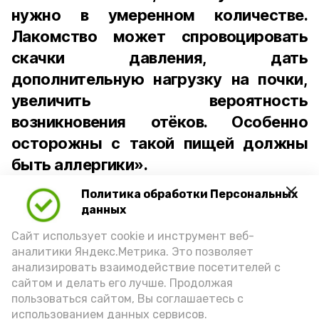
нужно в умеренном количестве.
Лакомство может спровоцировать
скачки давления, дать
дополнительную нагрузку на почки,
увеличить вероятность
возникновения отёков. Особенно
осторожны с такой пищей должны
быть аллергики».
Политика обработки Персональных
Для взрослого человека безопасной
данных
порцией икры считается 30-50 граммов
(2-3 ложки). При этом следует обратить
Сайт использует cookie и инструмент веб-
аналитики Яндекс.Метрика. Это позволяет
внимание на хлеб, с которым она
анализировать взаимодействие посетителей с
подаётся: лучше выбирать
сайтом и делать его лучше. Продолжая
цельнозерновой, с мукой грубого
пользоваться сайтом, Вы соглашаетесь с
использованием данных сервисов.
помола. Есть икру следует в первой