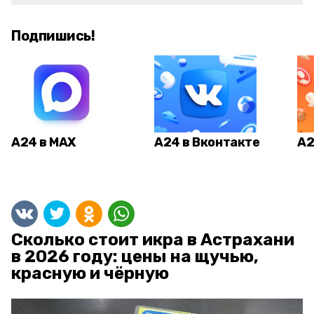
Подпишись!
А24 в MAX
А24 в Вконтакте
А2
Сколько стоит икра в Астрахани
в 2026 году: цены на щучью,
красную и чёрную