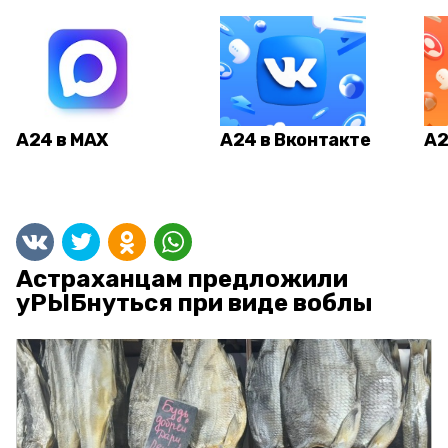
А24 в MAX
А24 в Вконтакте
А2
Астраханцам предложили
уРЫБнуться при виде воблы