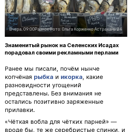
Вчера, 09:00
Разное
Фото:
Ольга Корженко
Астрахань 24
Знаменитый рынок на Селенских Исадах
порадовал своими рекламными перлами
Ранее мы писали, почём нынче
копчёная
рыбка
и
икорка
, какие
разновидности угощений
представлены. Без внимания не
остались позитивно заряженные
прилавки.
«Чёткая вобла для чётких парней» —
вроде бы, те же серебристые спинки, и