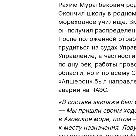
Рахим Муратбекович роди
Окончил школу в родном
мореходное училище. Вм
он получил распределени
После положенной отрабо
трудиться на судах Упра
Управление, в частност
по дну рек, работы пров
области, но и по всему 
«Апшерон» был направле
аварии на ЧАЭС.
«В составе экипажа был 
— Мы пришли своим ходо
в Азовское море, потом 
к месту назначения. Лов