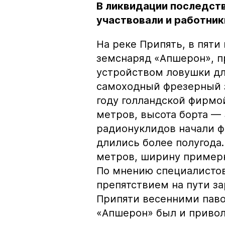
В ликвидации последст
участвовали и работник
На реке Припять, в пяти
земснаряд «Апшерон», п
устройством ловушки дл
самоходный фрезерный з
году голландской фирмой
метров, высота борта — 
радионуклидов начали ф
длились более полугода
метров, ширину примерн
По мнению специалистов
препятствием на пути з
Припяти весенними паво
«Апшерон» был и приво