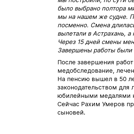
мы построили, по сути б
было выбрано полтора м
мы на нашем же судне. П
посменно. Смена длилас
вылетали в Астрахань, а
Через 15 дней смены мен
Завершены работы были в
После завершения работ
медобследование, лечен
На пенсию вышел в 50 л
законодательством для 
юбилейными медалями к 
Сейчас Рахим Умеров про
сыновей.