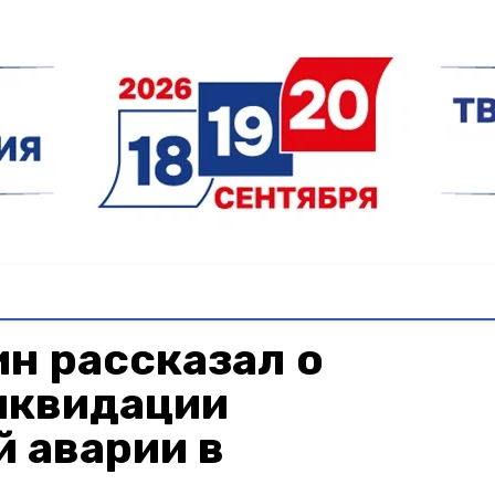
н рассказал о
иквидации
 аварии в