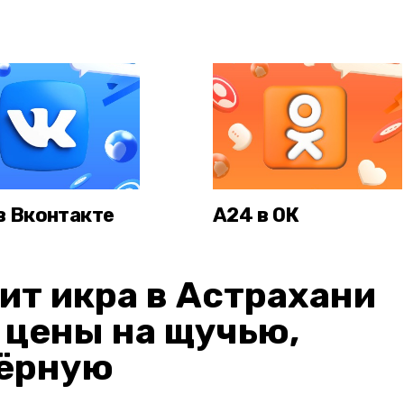
в Вконтакте
А24 в ОК
ит икра в Астрахани
: цены на щучью,
чёрную