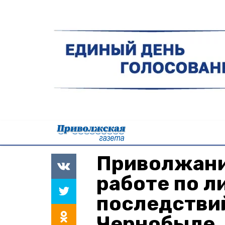
Приволжани
работе по л
последствий
Чернобыле