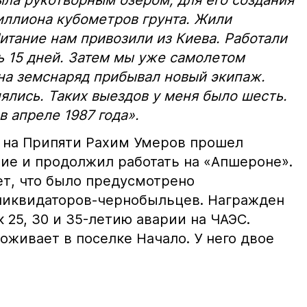
ыла рукотворным озером, для его создания
иллиона кубометров грунта. Жили
итание нам привозили из Киева. Работали
ь 15 дней. Затем мы уже самолетом
 на земснаряд прибывал новый экипаж.
ялись. Таких выездов у меня было шесть.
 апреле 1987 года».
 на Припяти Рахим Умеров прошел
ие и продолжил работать на «Апшероне».
ет, что было предусмотрено
ликвидаторов-чернобыльцев. Награжден
25, 30 и 35-летию аварии на ЧАЭС.
живает в поселке Начало. У него двое