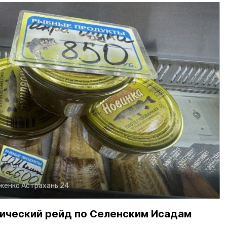
рженко
Астрахань 24
ический рейд по Селенским Исадам