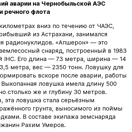
вий аварии на Чернобыльской АЭС
и речного флота
 километрах вниз по течению от ЧАЭС,
рибывший из Астрахани, занимался
я радионуклидов. «Апшерон» — это
емлесосный снаряд, построенный в 1983
 IHC. Его длина — 73 метра, ширина — 14
3,5 метра, вес — 2350 тонн. Ловушку для
ормировать вскоре после аварии, работы
. Выкопанная ловушка имела длину 500
о столько же и глубину 30 метров.
, эта ловушка стала серьёзным
аражённого грунта, выносимого из поймы
дками. В составе экипажа земснаряда
лжанин Рахим Умеров.