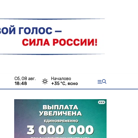
сб, 08 авг.
Началово
18:48
+
35
°С,
ясно