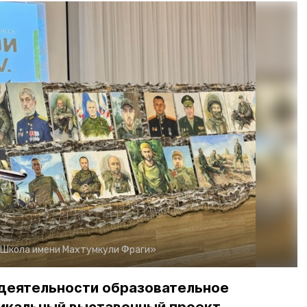
«Школа имени Махтумкули Фраги»
 деятельности образовательное