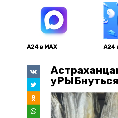
А24 в MAX
А24 
Астраханца
уРЫБнуться