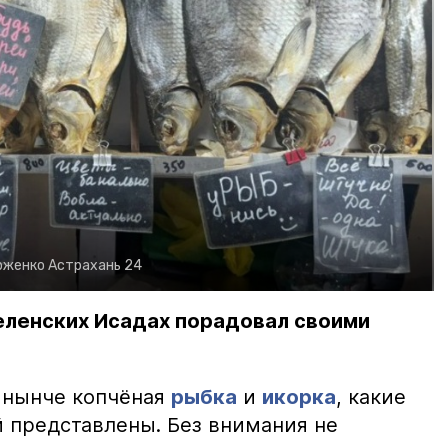
рженко
Астрахань 24
еленских Исадах порадовал своими
 нынче копчёная
рыбка
и
икорка
, какие
 представлены. Без внимания не