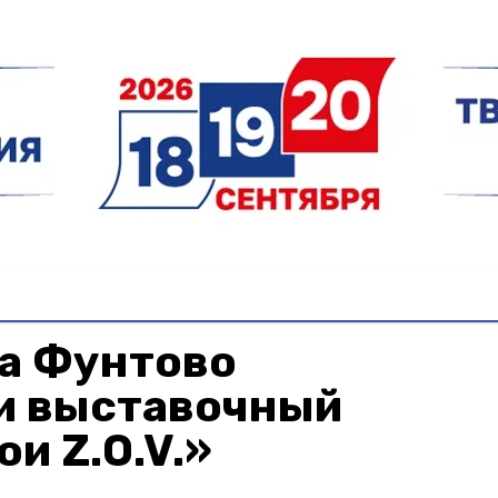
ла Фунтово
и выставочный
и Z.O.V.»