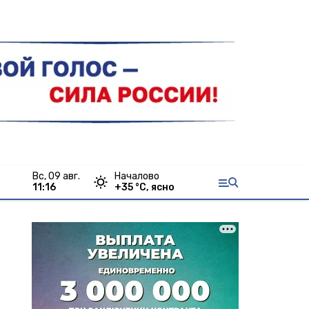
вс, 09 авг.
Началово
11:16
+
35
°С,
ясно