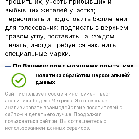
прошить их, учесть прибывших и
выбывших жителей участка;
пересчитать и подготовить бюллетени
для голосования: подписать в верхнем
правом углу, поставить на каждом
печать, иногда требуется наклеить
специальные марки.
По Вашему предыдущему опыту, как
проходят выборы на участке?
Политика обработки Персональных
данных
— Во-первых, отмечу, что вся работа
Сайт использует cookie и инструмент веб-
проходит всегда под
аналитики Яндекс.Метрика. Это позволяет
видеонаблюдением, в присутствии
анализировать взаимодействие посетителей с
наблюдателей и полиции. Нужно быть
сайтом и делать его лучше. Продолжая
пользоваться сайтом, Вы соглашаетесь с
очень внимательным и, конечно,
использованием данных сервисов.
доброжелательным и вежливым. В дни