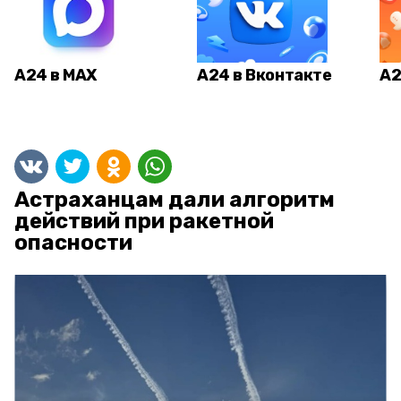
А24 в MAX
А24 в Вконтакте
А2
Астраханцам дали алгоритм
действий при ракетной
опасности