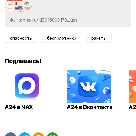
Фото: max.ru/id3015009178_gos
опасность
беспилотники
ракеты
Подпишись!
А24 в MAX
А24 в Вконтакте
А2