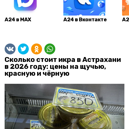
А24 в MAX
А24 в Вконтакте
А2
Сколько стоит икра в Астрахани
в 2026 году: цены на щучью,
красную и чёрную