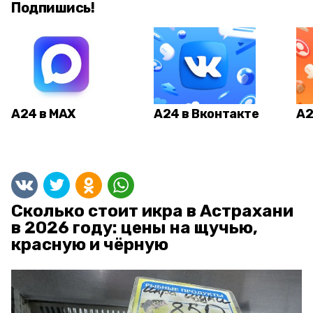
Подпишись!
А24 в MAX
А24 в Вконтакте
А2
Сколько стоит икра в Астрахани
в 2026 году: цены на щучью,
красную и чёрную