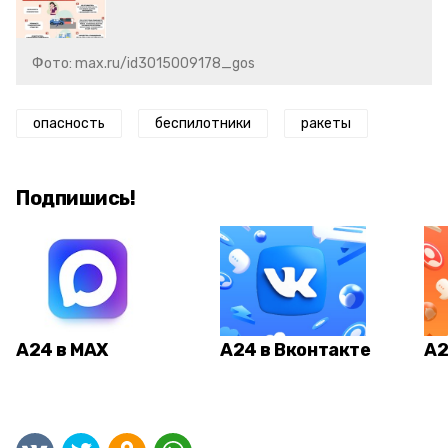
Фото: max.ru/id3015009178_gos
опасность
беспилотники
ракеты
Подпишись!
А24 в MAX
А24 в Вконтакте
А2