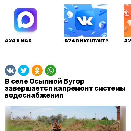
А24 в MAX
А24 в Вконтакте
А2
В селе Осыпной Бугор
завершается капремонт системы
водоснабжения