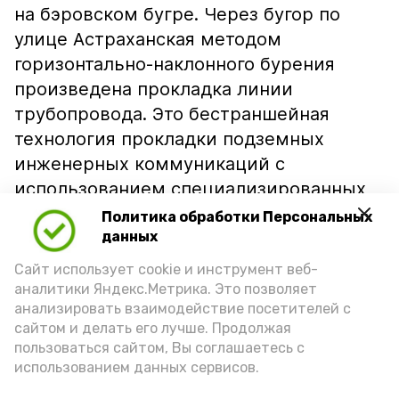
на бэровском бугре. Через бугор по
улице Астраханская методом
горизонтально-наклонного бурения
произведена прокладка линии
трубопровода. Это бестраншейная
технология прокладки подземных
инженерных коммуникаций с
использованием специализированных
буровых установок. Она позволяет
Политика обработки Персональных
сохранить ландшафт, не требует
данных
вскрытия дорожного полотна, что важно
Сайт использует cookie и инструмент веб-
в условиях плотной городской
аналитики Яндекс.Метрика. Это позволяет
анализировать взаимодействие посетителей с
застройки. Помимо этого, была
сайтом и делать его лучше. Продолжая
произведена прокладка линии
пользоваться сайтом, Вы соглашаетесь с
водопровода открытым способом по
использованием данных сервисов.
улицам села. Работы велись ежедневно