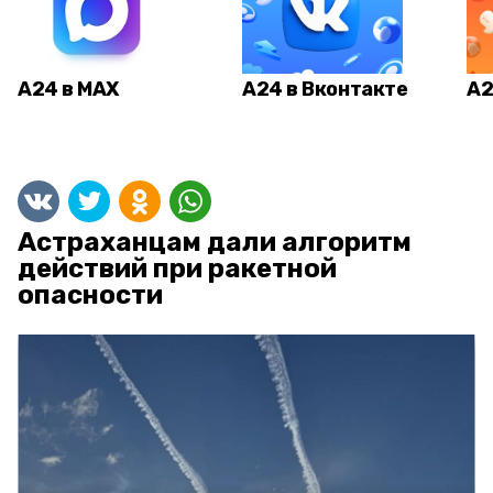
А24 в MAX
А24 в Вконтакте
А2
Астраханцам дали алгоритм
действий при ракетной
опасности