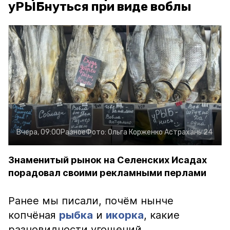
уРЫБнуться при виде воблы
Вчера, 09:00
Разное
Фото:
Ольга Корженко
Астрахань 24
Знаменитый рынок на Селенских Исадах
порадовал своими рекламными перлами
Ранее мы писали, почём нынче
копчёная
рыбка
и
икорка
, какие
разновидности угощений