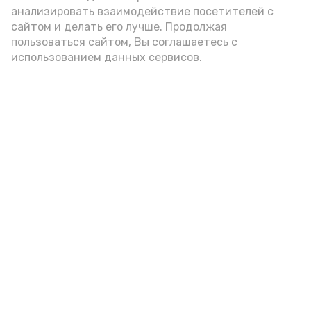
анализировать взаимодействие посетителей с
сайтом и делать его лучше. Продолжая
пользоваться сайтом, Вы соглашаетесь с
использованием данных сервисов.
Фото: Ольга Корженко Астрахань 24
Как объяснили продавцы, воблу берут
охотно: уж больно хороша на вкус. К
тому же её удобно транспортировать,
она долго не портится. А это
немаловажно: рыбка, особенно с такими
бодрыми «аффирмациями», станет