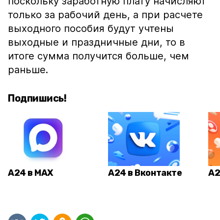
поскольку заработную плату начисляют
только за рабочий день, а при расчете
выходного пособия будут учтены
выходные и праздничные дни, то в
итоге сумма получится больше, чем
раньше.
Подпишись!
А24 в MAX
А24 в Вконтакте
А2