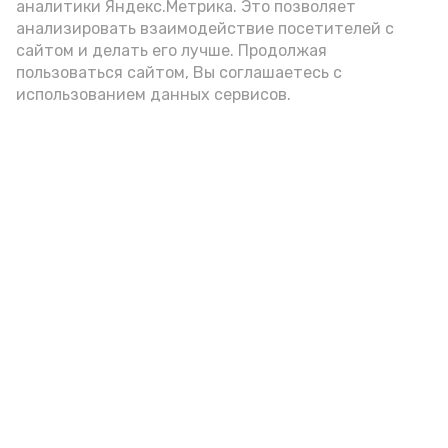
аналитики Яндекс.Метрика. Это позволяет
внимание на хлеб, с которым она
анализировать взаимодействие посетителей с
подаётся: лучше выбирать
сайтом и делать его лучше. Продолжая
цельнозерновой, с мукой грубого
пользоваться сайтом, Вы соглашаетесь с
использованием данных сервисов.
помола. Есть икру следует в первой
половине дня. Кстати, полезнее для
здоровья сопроводить такой бутерброд
сочными овощами, свежей зеленью и
отварным яйцом.