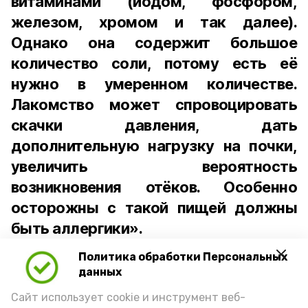
витаминами (йодом, фосфором,
железом, хромом и так далее).
Однако она содержит большое
количество соли, потому есть её
нужно в умеренном количестве.
Лакомство может спровоцировать
скачки давления, дать
дополнительную нагрузку на почки,
увеличить вероятность
возникновения отёков. Особенно
осторожны с такой пищей должны
быть аллергики».
Политика обработки Персональных
Для взрослого человека безопасной
данных
порцией икры считается 30-50 граммов
(2-3 ложки). При этом следует обратить
Сайт использует cookie и инструмент веб-