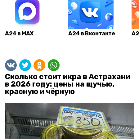
А24 в MAX
А24 в Вконтакте
А2
Сколько стоит икра в Астрахани
в 2026 году: цены на щучью,
красную и чёрную