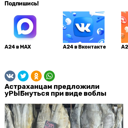
Подпишись!
А24 в MAX
А24 в Вконтакте
А2
Астраханцам предложили
уРЫБнуться при виде воблы