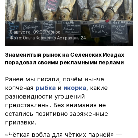
8 августа , 09:00
Разное
Фото:
Ольга Корженко
Астрахань 24
Знаменитый рынок на Селенских Исадах
порадовал своими рекламными перлами
Ранее мы писали, почём нынче
копчёная
рыбка
и
икорка
, какие
разновидности угощений
представлены. Без внимания не
остались позитивно заряженные
прилавки.
«Чёткая вобла для чётких парней» —