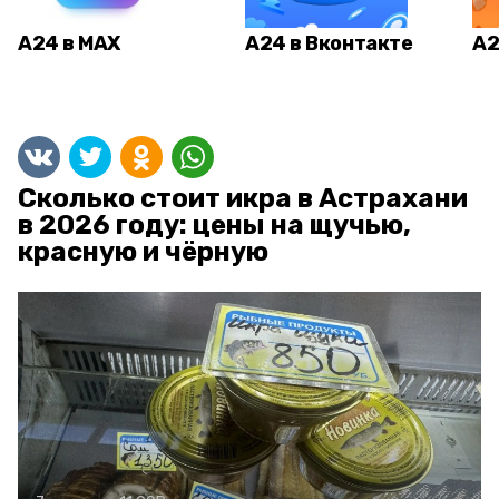
А24 в MAX
А24 в Вконтакте
А2
Сколько стоит икра в Астрахани
в 2026 году: цены на щучью,
красную и чёрную