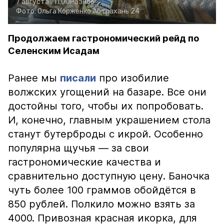
7 августа , 11:00
Разное
Фото:
Ольга Корженко
Астрахань 24
Продолжаем гастрономический рейд по
Селенским Исадам
Ранее мы
писали
про изобилие
волжских угощений на базаре. Все они
достойны того, чтобы их попробовать.
И, конечно, главным украшением стола
станут бутерброды с икрой. Особенно
популярна щучья — за свои
гастрономические качества и
сравнительно доступную цену. Баночка
чуть более 100 граммов обойдётся в
850 рублей. Полкило можно взять за
4000. Привозная красная икорка, для