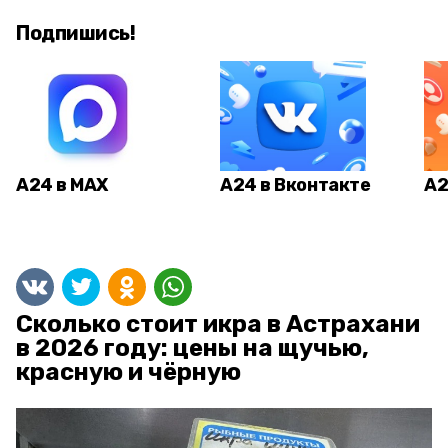
Подпишись!
А24 в MAX
А24 в Вконтакте
А2
Сколько стоит икра в Астрахани
в 2026 году: цены на щучью,
красную и чёрную