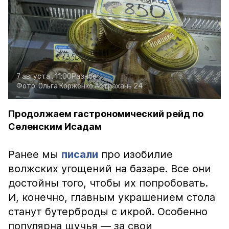
7 августа , 11:00
Разное
Фото:
Ольга Корженко
Астрахань 24
Продолжаем гастрономический рейд по
Селенским Исадам
Ранее мы
писали
про изобилие
волжских угощений на базаре. Все они
достойны того, чтобы их попробовать.
И, конечно, главным украшением стола
станут бутерброды с икрой. Особенно
популярна щучья — за свои