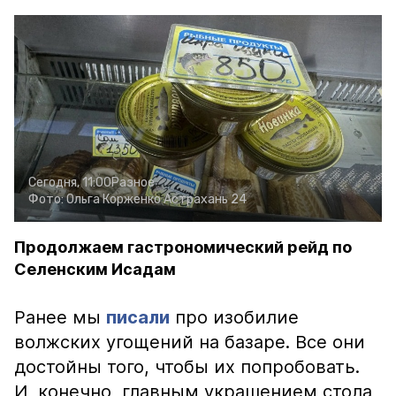
Сегодня, 11:00
Разное
Фото:
Ольга Корженко
Астрахань 24
Продолжаем гастрономический рейд по
Селенским Исадам
Ранее мы
писали
про изобилие
волжских угощений на базаре. Все они
достойны того, чтобы их попробовать.
И, конечно, главным украшением стола