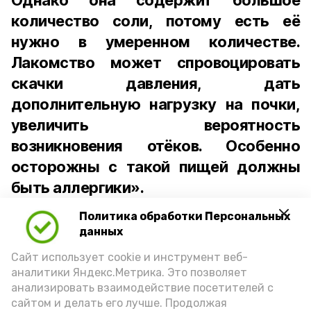
Однако она содержит большое
количество соли, потому есть её
нужно в умеренном количестве.
Лакомство может спровоцировать
скачки давления, дать
дополнительную нагрузку на почки,
увеличить вероятность
возникновения отёков. Особенно
осторожны с такой пищей должны
быть аллергики».
Политика обработки Персональных
Для взрослого человека безопасной
данных
порцией икры считается 30-50 граммов
(2-3 ложки). При этом следует обратить
Сайт использует cookie и инструмент веб-
аналитики Яндекс.Метрика. Это позволяет
внимание на хлеб, с которым она
анализировать взаимодействие посетителей с
подаётся: лучше выбирать
сайтом и делать его лучше. Продолжая