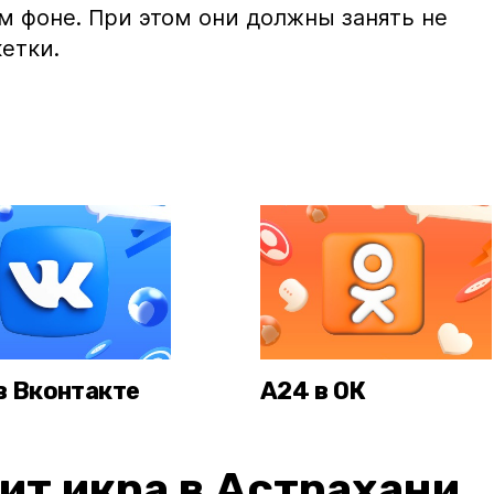
м фоне. При этом они должны занять не
етки.
в Вконтакте
А24 в ОК
ит икра в Астрахани