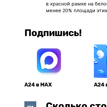
в красной рамке на бело
менее 20% площади этик
Подпишись!
А24 в MAX
А24 
Сколько сто