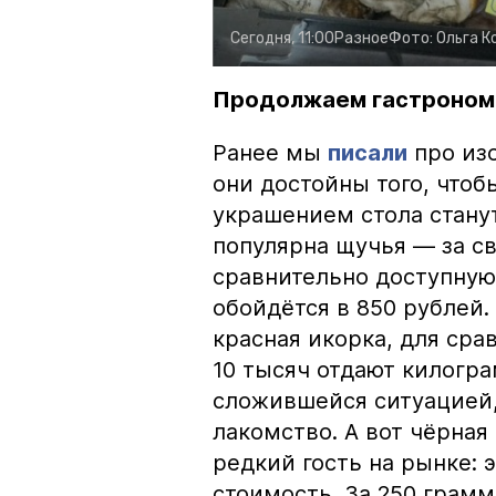
Сегодня, 11:00
Разное
Фото:
Ольга К
Продолжаем гастроном
Ранее мы
писали
про изо
они достойны того, чтоб
украшением стола стану
популярна щучья — за с
сравнительно доступную 
обойдётся в 850 рублей.
красная икорка, для срав
10 тысяч отдают килогр
сложившейся ситуацией, 
лакомство. А вот чёрная
редкий гость на рынке:
стоимость. За 250 грамм 