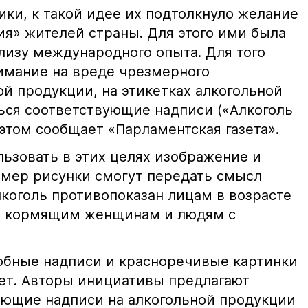
ки, к такой идее их подтолкнуло желание
ия» жителей страны. Для этого ими была
лизу международного опыта. Для того
имание на вреде чрезмерного
й продукции, на этикетках алкогольной
ься соответствующие надписи («Алкоголь
б этом сообщает «Парламентская газета».
льзовать в этих целях изображение и
имер рисунки смогут передать смысл
лкоголь противопоказан лицам в возрасте
 и кормящим женщинам и людям с
добные надписи и красноречивые картинки
рет. Авторы инициативы предлагают
ющие надписи на алкогольной продукции