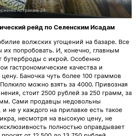
орженко
Астрахань 24
ический рейд по Селенским Исадам
билие волжских угощений на базаре. Все
ы их попробовать. И, конечно, главным
т бутерброды с икрой. Особенно
вои гастрономические качества и
цену. Баночка чуть более 100 граммов
 Полкило можно взять за 4000. Привозная
нения, стоит 2500 рублей за 250 грамм, за
амм. Сами продавцы недовольны
и не у каждого на прилавке есть такое
 икра, несмотря на высокую цену, не
 эксклюзивность полностью оправдывает
просят от 12 500 до 13 750 рублей.