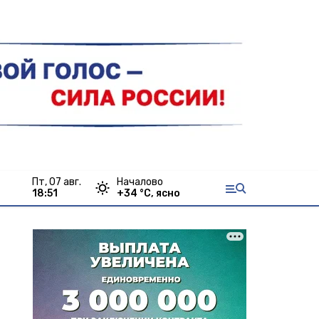
пт, 07 авг.
Началово
18:51
+
34
°С,
ясно