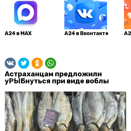
А24 в MAX
А24 в Вконтакте
А2
Астраханцам предложили
уРЫБнуться при виде воблы