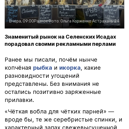
Вчера, 09:00
Разное
Фото:
Ольга Корженко
Астрахань 24
Знаменитый рынок на Селенских Исадах
порадовал своими рекламными перлами
Ранее мы писали, почём нынче
копчёная
рыбка
и
икорка
, какие
разновидности угощений
представлены. Без внимания не
остались позитивно заряженные
прилавки.
«Чёткая вобла для чётких парней» —
вроде бы, те же серебристые спинки, и
характерный запах свежевысушенной