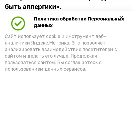
быть аллергики».
Политика обработки Персональных
Для взрослого человека безопасной
данных
порцией икры считается 30-50 граммов
(2-3 ложки). При этом следует обратить
Сайт использует cookie и инструмент веб-
аналитики Яндекс.Метрика. Это позволяет
внимание на хлеб, с которым она
анализировать взаимодействие посетителей с
подаётся: лучше выбирать
сайтом и делать его лучше. Продолжая
цельнозерновой, с мукой грубого
пользоваться сайтом, Вы соглашаетесь с
использованием данных сервисов.
помола. Есть икру следует в первой
половине дня. Кстати, полезнее для
здоровья сопроводить такой бутерброд
сочными овощами, свежей зеленью и
отварным яйцом.