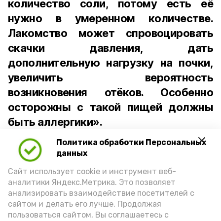
количество соли, потому есть её
нужно в умеренном количестве.
Лакомство может спровоцировать
скачки давления, дать
дополнительную нагрузку на почки,
увеличить вероятность
возникновения отёков. Особенно
осторожны с такой пищей должны
быть аллергики».
Политика обработки Персональных
Для взрослого человека безопасной
данных
порцией икры считается 30-50 граммов
(2-3 ложки). При этом следует обратить
Сайт использует cookie и инструмент веб-
аналитики Яндекс.Метрика. Это позволяет
внимание на хлеб, с которым она
анализировать взаимодействие посетителей с
подаётся: лучше выбирать
сайтом и делать его лучше. Продолжая
цельнозерновой, с мукой грубого
пользоваться сайтом, Вы соглашаетесь с