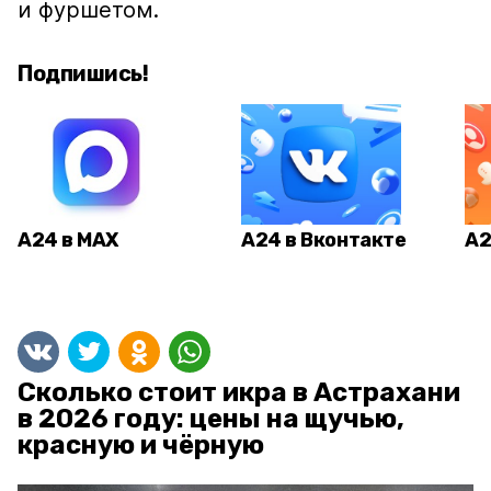
и фуршетом.
Подпишись!
А24 в MAX
А24 в Вконтакте
А2
Сколько стоит икра в Астрахани
в 2026 году: цены на щучью,
красную и чёрную