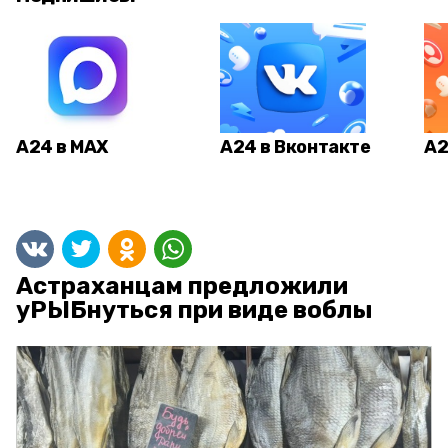
А24 в MAX
А24 в Вконтакте
А2
Астраханцам предложили
уРЫБнуться при виде воблы