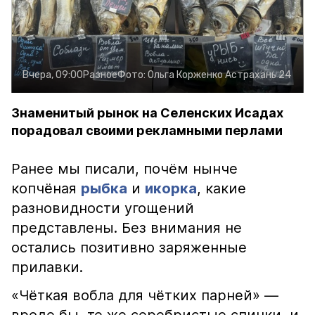
Вчера, 09:00
Разное
Фото:
Ольга Корженко
Астрахань 24
Знаменитый рынок на Селенских Исадах
порадовал своими рекламными перлами
Ранее мы писали, почём нынче
копчёная
рыбка
и
икорка
, какие
разновидности угощений
представлены. Без внимания не
остались позитивно заряженные
прилавки.
«Чёткая вобла для чётких парней» —