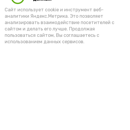
порцией икры считается 30-50 граммов
(2-3 ложки). При этом следует обратить
Сайт использует cookie и инструмент веб-
аналитики Яндекс.Метрика. Это позволяет
внимание на хлеб, с которым она
анализировать взаимодействие посетителей с
подаётся: лучше выбирать
сайтом и делать его лучше. Продолжая
цельнозерновой, с мукой грубого
пользоваться сайтом, Вы соглашаетесь с
использованием данных сервисов.
помола. Есть икру следует в первой
половине дня. Кстати, полезнее для
здоровья сопроводить такой бутерброд
сочными овощами, свежей зеленью и
отварным яйцом.