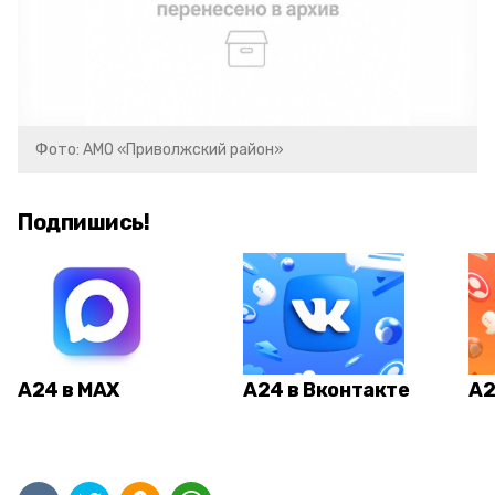
Фото: АМО «Приволжский район»
Подпишись!
А24 в MAX
А24 в Вконтакте
А2