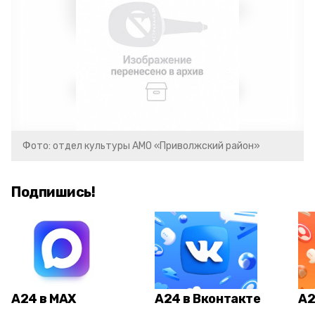
Фото: отдел культуры АМО «Приволжский район»
Подпишись!
А24 в MAX
А24 в Вконтакте
А2