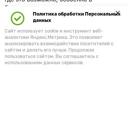
банковских приложениях и на
Политика обработки Персональных
«Госуслугах». Не следует отвечать на
данных
сообщения от незнакомцев,
Сайт использует cookie и инструмент веб-
запрашивающих личную информацию,
аналитики Яндекс.Метрика. Это позволяет
переходить по подозрительным
анализировать взаимодействие посетителей с
ссылкам и скачивать файлы из
сайтом и делать его лучше. Продолжая
непроверенных источников.
пользоваться сайтом, Вы соглашаетесь с
использованием данных сервисов.
Подпишись!
А24 в MAX
А24 в Вконтакте
А2