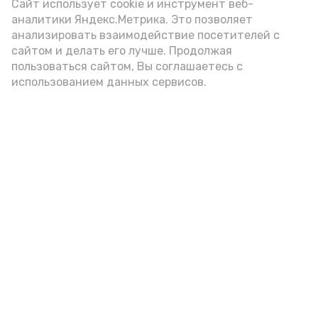
(2-3 ложки). При этом следует обратить
Сайт использует cookie и инструмент веб-
аналитики Яндекс.Метрика. Это позволяет
внимание на хлеб, с которым она
анализировать взаимодействие посетителей с
подаётся: лучше выбирать
сайтом и делать его лучше. Продолжая
цельнозерновой, с мукой грубого
пользоваться сайтом, Вы соглашаетесь с
использованием данных сервисов.
помола. Есть икру следует в первой
половине дня. Кстати, полезнее для
здоровья сопроводить такой бутерброд
сочными овощами, свежей зеленью и
отварным яйцом.