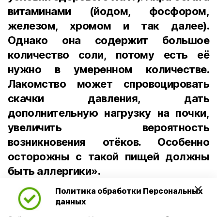
витаминами (йодом, фосфором,
железом, хромом и так далее).
Однако она содержит большое
количество соли, потому есть её
нужно в умеренном количестве.
Лакомство может спровоцировать
скачки давления, дать
дополнительную нагрузку на почки,
увеличить вероятность
возникновения отёков. Особенно
осторожны с такой пищей должны
быть аллергики».
Политика обработки Персональных
Для взрослого человека безопасной
данных
порцией икры считается 30-50 граммов