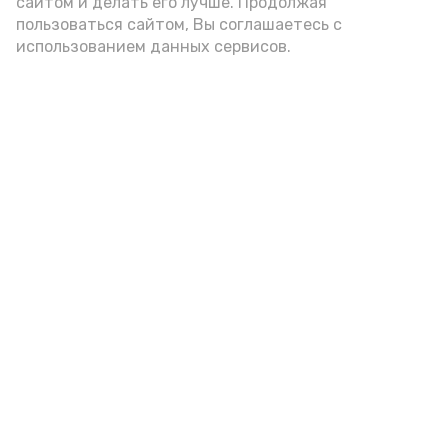
сайтом и делать его лучше. Продолжая
пользоваться сайтом, Вы соглашаетесь с
использованием данных сервисов.
Фото: Ольга Корженко Астрахань 24
Как объяснили продавцы, воблу берут
охотно: уж больно хороша на вкус. К
тому же её удобно транспортировать,
она долго не портится. А это
немаловажно: рыбка, особенно с такими
бодрыми «аффирмациями», станет
лакомым презентом даже для далеко