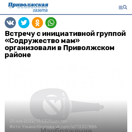
Встречу с инициативной группой
«Содружество мам»
организовали в Приволжском
районе
25 мая 2022, 13:33
Общество
Фото:
Ульяна Юсупова
vk.com/id713307886