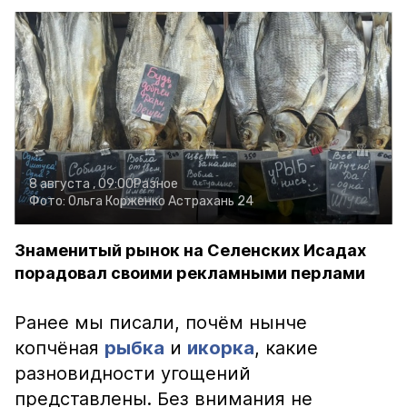
8 августа , 09:00
Разное
Фото:
Ольга Корженко
Астрахань 24
Знаменитый рынок на Селенских Исадах
порадовал своими рекламными перлами
Ранее мы писали, почём нынче
копчёная
рыбка
и
икорка
, какие
разновидности угощений
представлены. Без внимания не