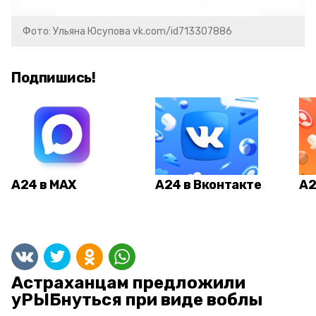
Фото: Ульяна Юсупова vk.com/id713307886
Подпишись!
А24 в MAX
А24 в Вконтакте
А2
Астраханцам предложили
уРЫБнуться при виде воблы