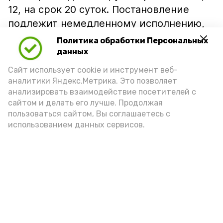
12, на срок 20 суток. Постановление
подлежит немедленному исполнению,
однако может быть обжаловано в
Политика обработки Персональных
течение 10 дней.
данных
Сайт использует cookie и инструмент веб-
Судебные разбирательства в
аналитики Яндекс.Метрика. Это позволяет
отношении еще четырех
анализировать взаимодействие посетителей с
образовательных организаций
сайтом и делать его лучше. Продолжая
Приволжского района продолжаются.
пользоваться сайтом, Вы соглашаетесь с
использованием данных сервисов.
Подпишись!
А24 в MAX
А24 в Вконтакте
А2