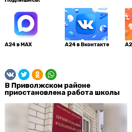
А24 в MAX
А24 в Вконтакте
А2
В Приволжском районе
приостановлена работа школы