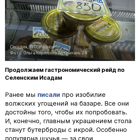
Сегодня, 11:00
Разное
Фото:
Ольга Корженко
Астрахань 24
Продолжаем гастрономический рейд по
Селенским Исадам
Ранее мы
писали
про изобилие
волжских угощений на базаре. Все они
достойны того, чтобы их попробовать.
И, конечно, главным украшением стола
станут бутерброды с икрой. Особенно
популярна щучья — за свои