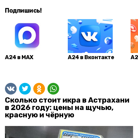
Подпишись!
А24 в MAX
А24 в Вконтакте
А2
Сколько стоит икра в Астрахани
в 2026 году: цены на щучью,
красную и чёрную