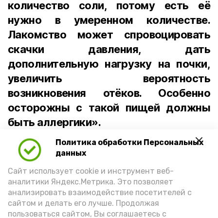
количество соли, потому есть её
нужно в умеренном количестве.
Лакомство может спровоцировать
скачки давления, дать
дополнительную нагрузку на почки,
увеличить вероятность
возникновения отёков. Особенно
осторожны с такой пищей должны
быть аллергики».
Политика обработки Персональных
Для взрослого человека безопасной
данных
порцией икры считается 30-50 граммов
(2-3 ложки). При этом следует обратить
Сайт использует cookie и инструмент веб-
аналитики Яндекс.Метрика. Это позволяет
внимание на хлеб, с которым она
анализировать взаимодействие посетителей с
подаётся: лучше выбирать
сайтом и делать его лучше. Продолжая
цельнозерновой, с мукой грубого
пользоваться сайтом, Вы соглашаетесь с