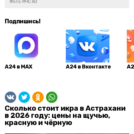
Фото: МЧС АО
Подпишись!
А24 в MAX
А24 в Вконтакте
А2
Сколько стоит икра в Астрахани
в 2026 году: цены на щучью,
красную и чёрную