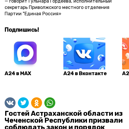
говорит Гульнара Гордеева, исполнительный
секретарь Приволжского местного отделения
Партии "Единая Россия»
Подпишись!
А24 в MAX
А24 в Вконтакте
А2
Гостей Астраханской области из
Чеченской Республики призвали
соблюдать закон и порядок