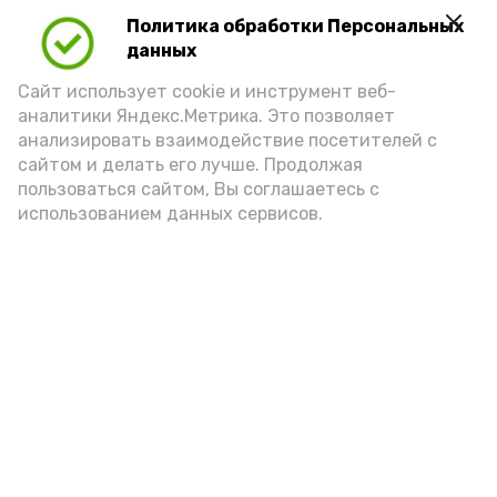
Также увеличивается пошлина за
Политика обработки Персональных
выдачу разрешений на привлечение на
данных
работу мигрантов — до 15 000 рублей за
Сайт использует cookie и инструмент веб-
каждого специалиста.
аналитики Яндекс.Метрика. Это позволяет
анализировать взаимодействие посетителей с
По материалам Государственной Думы
сайтом и делать его лучше. Продолжая
РФ
пользоваться сайтом, Вы соглашаетесь с
использованием данных сервисов.
Подпишись!
А24 в MAX
А24 в Вконтакте
А2