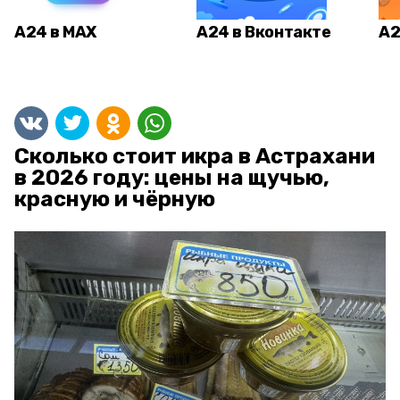
А24 в MAX
А24 в Вконтакте
А2
Сколько стоит икра в Астрахани
в 2026 году: цены на щучью,
красную и чёрную