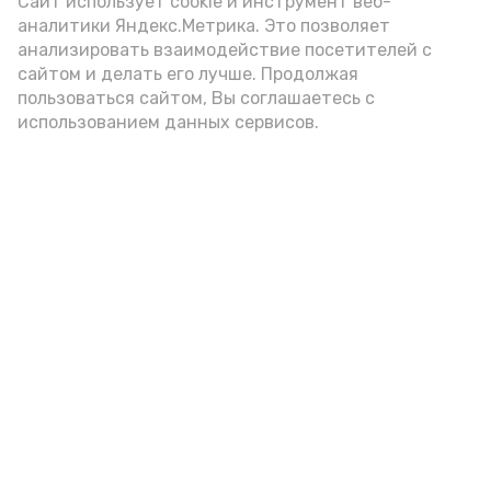
Сайт использует cookie и инструмент веб-
аналитики Яндекс.Метрика. Это позволяет
анализировать взаимодействие посетителей с
А24 в MAX
А24 в Вконтакте
А2
сайтом и делать его лучше. Продолжая
пользоваться сайтом, Вы соглашаетесь с
использованием данных сервисов.
В Приволжском районе проходят
встречи, посвященные
безопасности детей