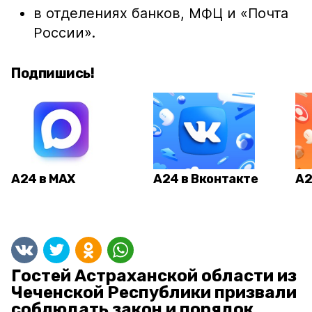
в отделениях банков, МФЦ и «Почта
России».
Подпишись!
А24 в MAX
А24 в Вконтакте
А2
Гостей Астраханской области из
Чеченской Республики призвали
соблюдать закон и порядок