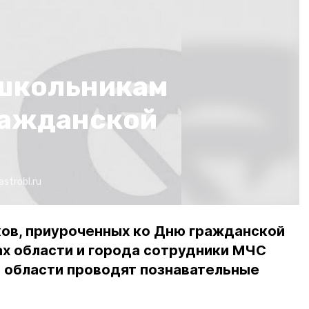
школьникам
ражданской
astrobl.ru
ков, приуроченных ко Дню гражданской
ах области и города сотрудники МЧС
й области проводят познавательные