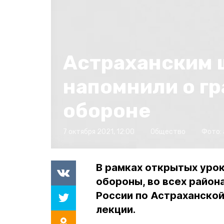
Астраханским 
напомнили о г
обороне
7 октября 2021, 12:00
Общество
Фото:
В рамках открытых уро
обороны, во всех район
России по Астраханско
лекции.