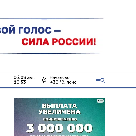
сб, 08 авг.
Началово
20:53
+
30
°С,
ясно