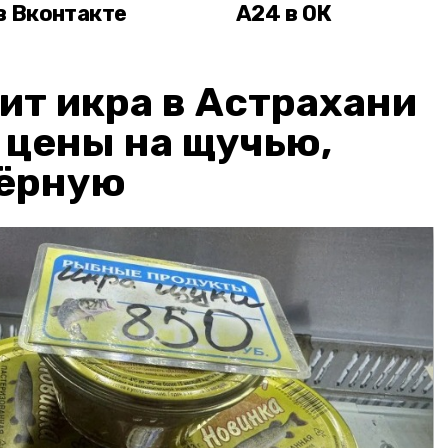
в Вконтакте
А24 в ОК
ит икра в Астрахани
: цены на щучью,
чёрную