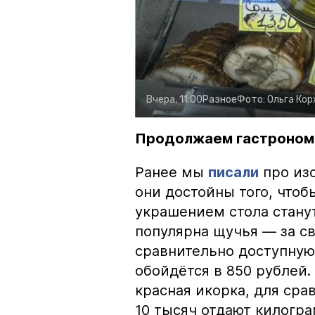
Вчера, 11:00
Разное
Фото:
Ольга Ко
Продолжаем гастроном
Ранее мы
писали
про изо
они достойны того, чтоб
украшением стола стану
популярна щучья — за с
сравнительно доступную 
обойдётся в 850 рублей.
красная икорка, для срав
10 тысяч отдают килогр