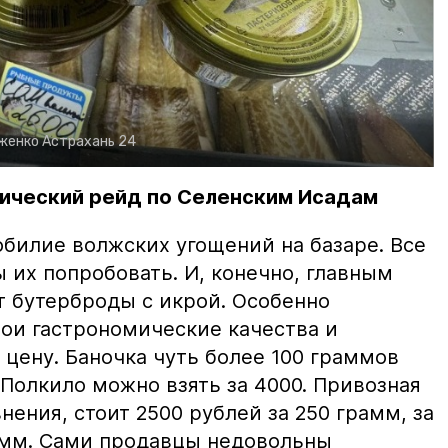
рженко
Астрахань 24
ический рейд по Селенским Исадам
билие волжских угощений на базаре. Все
ы их попробовать. И, конечно, главным
т бутерброды с икрой. Особенно
вои гастрономические качества и
цену. Баночка чуть более 100 граммов
 Полкило можно взять за 4000. Привозная
нения, стоит 2500 рублей за 250 грамм, за
амм. Сами продавцы недовольны