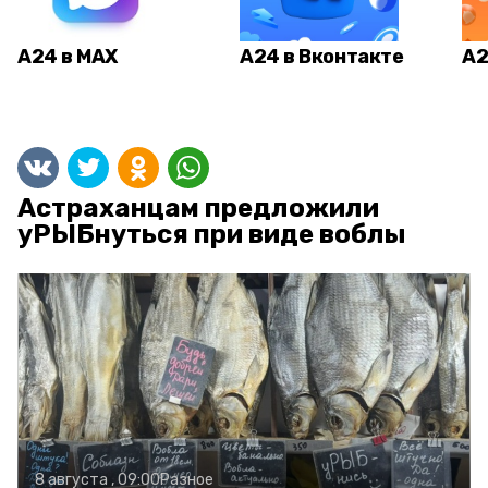
А24 в MAX
А24 в Вконтакте
А2
Астраханцам предложили
уРЫБнуться при виде воблы
8 августа , 09:00
Разное