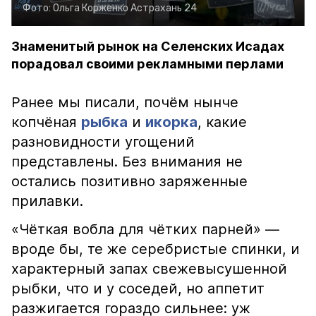
Фото:
Ольга Корженко
Астрахань 24
Знаменитый рынок на Селенских Исадах
порадовал своими рекламными перлами
Ранее мы писали, почём нынче
копчёная
рыбка
и
икорка
, какие
разновидности угощений
представлены. Без внимания не
остались позитивно заряженные
прилавки.
«Чёткая вобла для чётких парней» —
вроде бы, те же серебристые спинки, и
характерный запах свежевысушенной
рыбки, что и у соседей, но аппетит
разжигается гораздо сильнее: уж