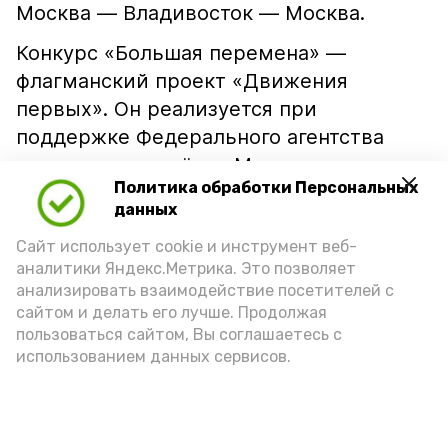
Москва — Владивосток — Москва.
Конкурс «Большая перемена» —
флагманский проект «Движения
первых». Он реализуется при
поддержке Федерального агентства
по делам молодёжи, Министерства
Политика обработки Персональных
просвещения и Министерства науки
данных
и высшего образования РФ в рамках
Сайт использует cookie и инструмент веб-
нацпроекта «Молодёжь и дети»
аналитики Яндекс.Метрика. Это позволяет
и входит в линейку проектов
анализировать взаимодействие посетителей с
платформы «Россия — страна
сайтом и делать его лучше. Продолжая
возможностей».
пользоваться сайтом, Вы соглашаетесь с
использованием данных сервисов.