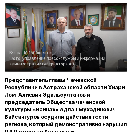
Вчера, 16:15
Общество
Фото:
управление пресс-службы и информации
администрации губернатора АО
Представитель главы Чеченской
Республики в Астраханской области Хизри
Лом-Алиевич Эдильсултанов и
председатель Общества чеченской
культуры «Вайнах» Адлан Мухадинович
Байсангуров осудили действия гостя
региона, который демонстративно нарушил
ПДД в центре Астрахани