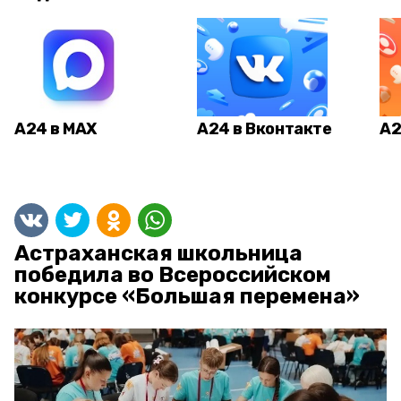
А24 в MAX
А24 в Вконтакте
А2
Астраханская школьница
победила во Всероссийском
конкурсе «Большая перемена»