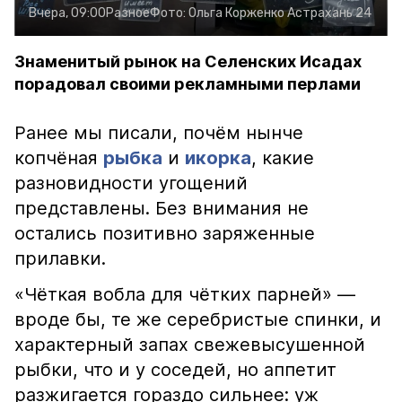
Вчера, 09:00
Разное
Фото:
Ольга Корженко
Астрахань 24
Знаменитый рынок на Селенских Исадах
порадовал своими рекламными перлами
Ранее мы писали, почём нынче
копчёная
рыбка
и
икорка
, какие
разновидности угощений
представлены. Без внимания не
остались позитивно заряженные
прилавки.
«Чёткая вобла для чётких парней» —
вроде бы, те же серебристые спинки, и
характерный запах свежевысушенной
рыбки, что и у соседей, но аппетит
разжигается гораздо сильнее: уж