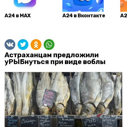
А24 в MAX
А24 в Вконтакте
А2
Астраханцам предложили
уРЫБнуться при виде воблы