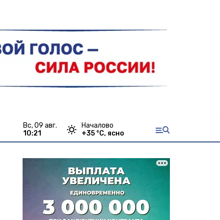
вс, 09 авг.
Началово
10:21
+
35
°С,
ясно