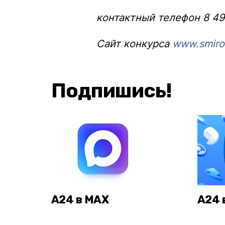
контактный телефон 8 495
Сайт конкурса
www
.
smiro
Подпишись!
А24 в MAX
А24 