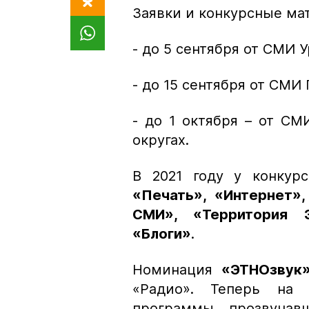
Заявки и конкурсные ма
- до 5 сентября от СМИ 
- до 15 сентября от СМИ
- до 1 октября – от С
округах.
В 2021 году у конкур
«
Печать
», «
Интернет
»,
СМИ
», «
Территория 
«
Блоги
»
.
Номинация
«
ЭТНОзвук
«Радио». Теперь на
программы, прозвучав