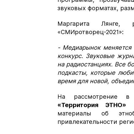
звуковых форматах, раз
Маргарита Лянге, р
«СМИротворец-2021»:
- Медиарынок меняется н
конкурс. Звуковые журн
на радиостанциях. Все б
подкасты, которые люби
время для новой, объед
На рассмотрение в 
«
Территория ЭТНО
»
о
материалы об этноб
привлекательности реги