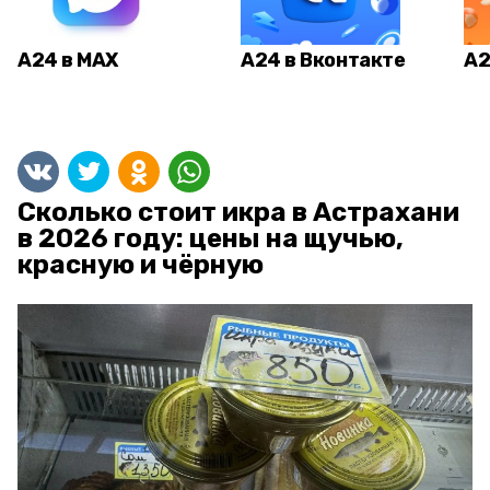
А24 в MAX
А24 в Вконтакте
А2
Сколько стоит икра в Астрахани
в 2026 году: цены на щучью,
красную и чёрную