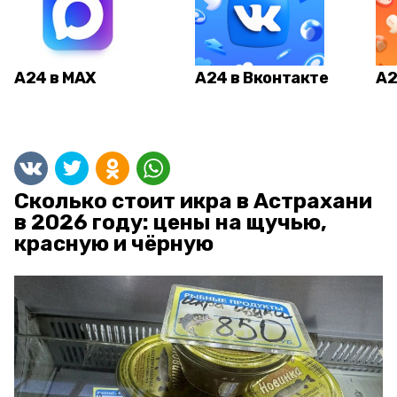
А24 в MAX
А24 в Вконтакте
А2
Сколько стоит икра в Астрахани
в 2026 году: цены на щучью,
красную и чёрную