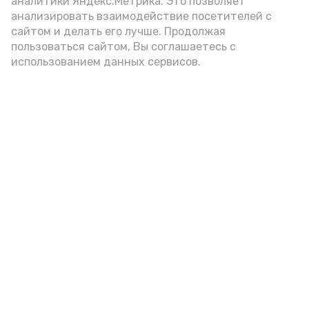
аналитики Яндекс.Метрика. Это позволяет
анализировать взаимодействие посетителей с
А24 в MAX
А24 в Вконтакте
А2
сайтом и делать его лучше. Продолжая
пользоваться сайтом, Вы соглашаетесь с
использованием данных сервисов.
В Приволжском районе проходят
встречи, посвященные
безопасности детей