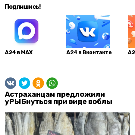
Подпишись!
А24 в MAX
А24 в Вконтакте
А2
Астраханцам предложили
уРЫБнуться при виде воблы