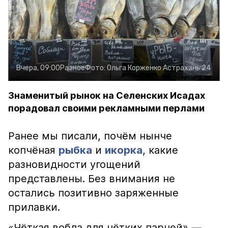
Вчера, 09:00
Разное
Фото:
Ольга Корженко
Астрахань 24
Знаменитый рынок на Селенских Исадах
порадовал своими рекламными перлами
Ранее мы писали, почём нынче
копчёная
рыбка
и
икорка
, какие
разновидности угощений
представлены. Без внимания не
остались позитивно заряженные
прилавки.
«Чёткая вобла для чётких парней» —